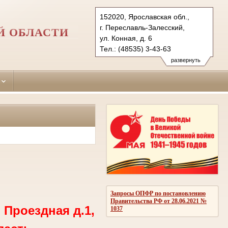
152020, Ярославская обл.,
г. Переславль-Залесский,
Й ОБЛАСТИ
ул. Конная, д. 6
Тел.: (48535) 3-43-63
pereslavsky.jrs@sudrf.ru
развернуть
Запросы ОПФР по постановлению
Правительства РФ от 28.06.2021 №
 Проездная д.1,
1037