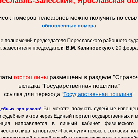
ереславль-Залесский, Ярославская об
исок номеров телефонов можно получить по ссы
обновленные номера
е полномочий председателя Переславского районного суда
а заместителя председателя
В.М. Калиновскую
с 20 февра
платы
госпошлины
размещены в разделе "Справо
вкладка "Государственная пошлина"
ссылка для перехода "
Государственная пошлина
"
Вы можете получать судебные извещен
дебных процессов!
и судебных актов через Единый портал государственных и 
нция направляется в личный кабинет физического 
еского лица на портале «Госуслуги» только с согласия пол