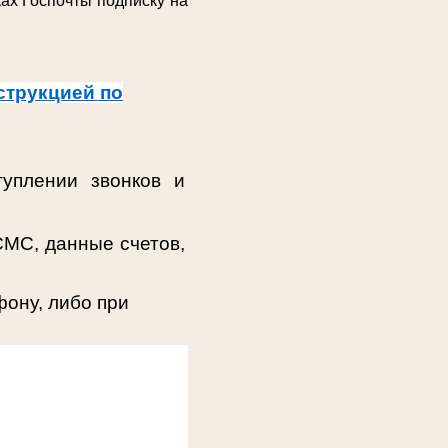
ах Госпочты подписку на
струкцией по
уплении звонков и
СМС, данные счетов,
ону, либо при